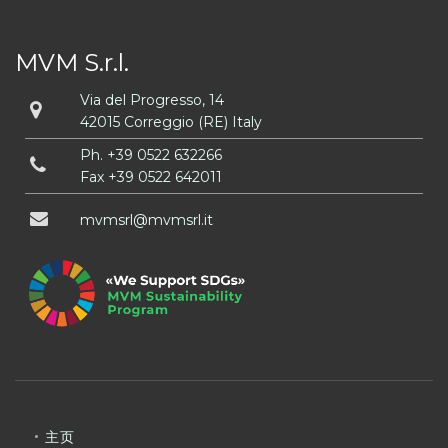
MVM S.r.l.
Via del Progresso, 14
42015 Correggio (RE) Italy
Ph.
+39 0522 632266
Fax +39 0522 642011
mvmsrl
mvmsrl
it
主页