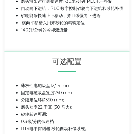
磨头滑架运行调整速度1-30米\分钟 PLC电子控制
自动向下进给，PLC 数字控制砂轮向下进给和砂轮补偿
砂轮能够快速上下移动，并且缓慢向下进给
.横向平移磨头用来砂轮的精确定位
140升/分钟的冷却液流量
可选配置
薄极性电磁吸盘12/14 mm;
固定电磁吸盘宽度250 mm
分段定位环Ø350 mm;
磨头功率22 千瓦 (30 马力);
砂轮转速可调;
0.3米/分的低速档
RTS电平探测器 砂轮自动补偿系统;