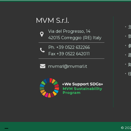
MVM S.r.l.
Via del Progresso, 14
42015 Correggio (RE) Italy
Ph.
+39 0522 632266
Fax +39 0522 642011
mvmsrl
mvmsrl
it
© 202