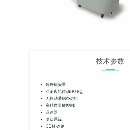
技术参数
铸铁机头罩
油浴齿轮传动(10 kg).
无振动带锯条进给
高精度灵敏控制;
调速器;
冷却系统;
CBN 砂轮.