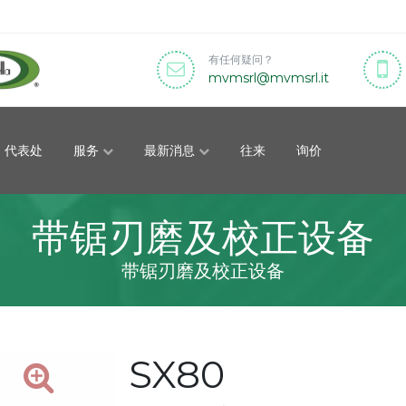
有任何疑问？
mvmsrl
mvmsrl
it
代表处
服务
最新消息
往来
询价
带锯刃磨及校正设备
带锯刃磨及校正设备
SX80