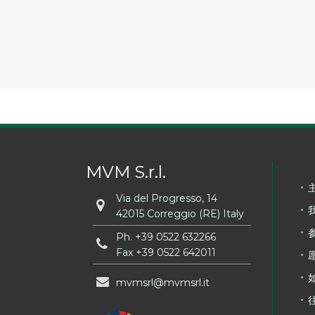
MVM S.r.l.
Via del Progresso, 14
42015 Correggio (RE) Italy
Ph.
+39 0522 632266
Fax +39 0522 642011
mvmsrl
mvmsrl
it