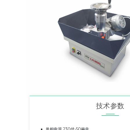
技术参数
单相电源 230伏-50赫兹