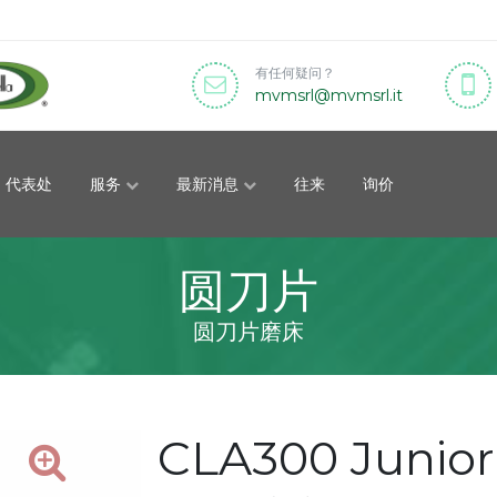
有任何疑问？
mvmsrl
mvmsrl
it
代表处
服务
最新消息
往来
询价
圆刀片
圆刀片磨床
CLA300 Junior