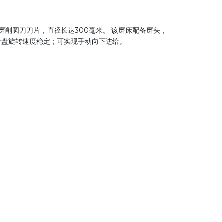
手。可磨削圆刀刀片，直径长达300毫米。 该磨床配备磨头，
；卡盘旋转速度稳定；可实现手动向下进给。.