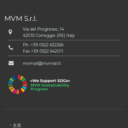
MVM S.r.l.
Via del Progresso, 14
42015 Correggio (RE) Italy
Ph.
+39 0522 632266
Fax +39 0522 642011
mvmsrl
mvmsrl
it
主页