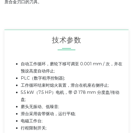
质合金刃口的刀具。
技术参数
自动工作循环，磨轮下移可调至 0.001 mm / 次，并在
预设高度自动停止;
PLC（数字程序控制器);
工作循环结束时熄火装置，滑台在机座右侧停止;
5.5 kW（7.5 HP）电机，带 Ø 178 mm 分度盘/传动
盘;
磨头无振动、低噪音;
滑台采用齿带驱动，运行平稳;
电磁工作台;
行程限制开关;